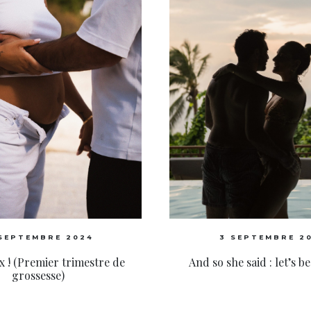
 SEPTEMBRE 2024
3 SEPTEMBRE 2
x ! (Premier trimestre de
And so she said : let’s b
grossesse)