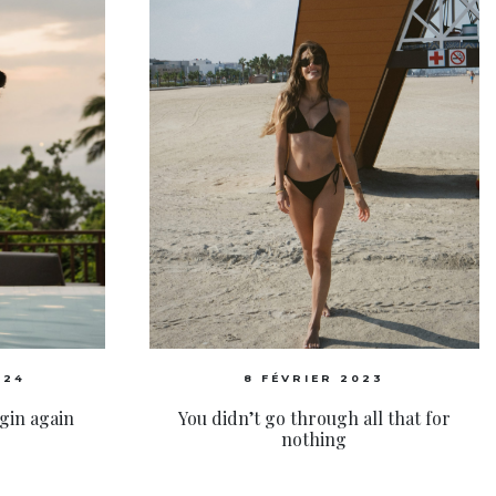
024
8 FÉVRIER 2023
egin again
You didn’t go through all that for
nothing