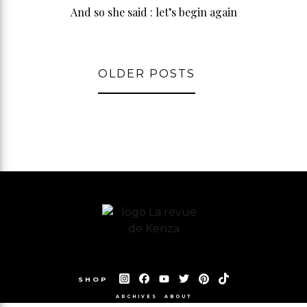
And so she said : let’s begin again
OLDER POSTS
SHOP
ARCHIVES
ABOUT