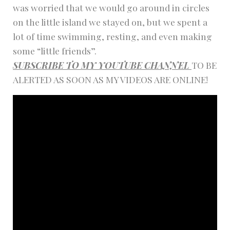
was worried that we would go around in circles
on the little island we stayed on, but we spent a
lot of time swimming, resting, and even making
some “little friends”.
SUBSCRIBE TO MY YOUTUBE CHANNEL
TO BE
ALERTED AS SOON AS MY VIDEOS ARE ONLINE!