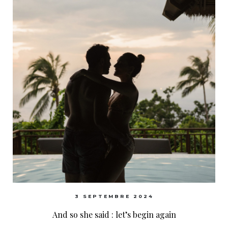
3 SEPTEMBRE 2024
And so she said : let’s begin again