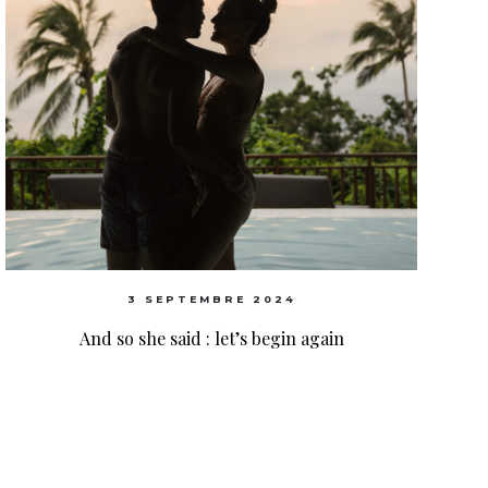
3 SEPTEMBRE 2024
And so she said : let’s begin again