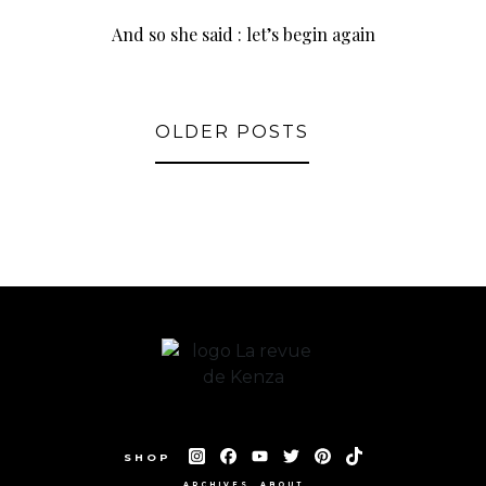
And so she said : let’s begin again
OLDER POSTS
SHOP
ARCHIVES
ABOUT