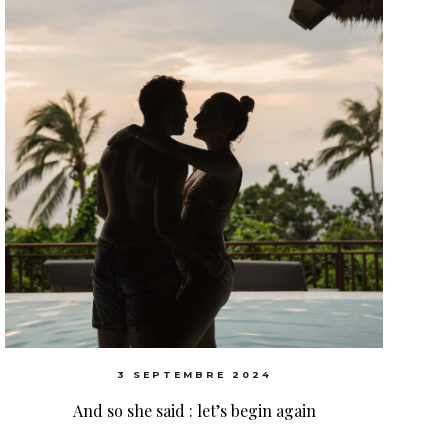
3 SEPTEMBRE 2024
And so she said : let’s begin again