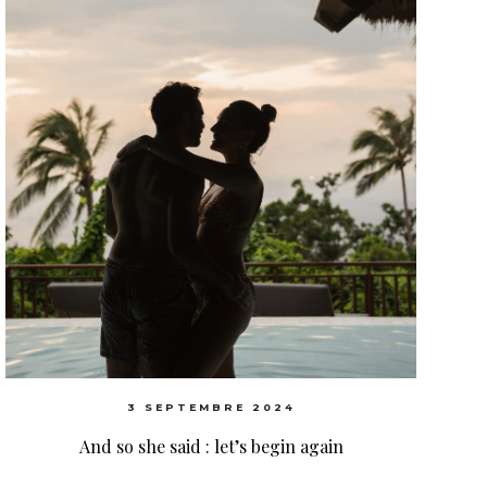
3 SEPTEMBRE 2024
And so she said : let’s begin again