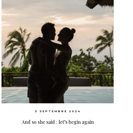
3 SEPTEMBRE 2024
And so she said : let’s begin again