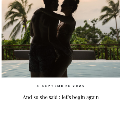
3 SEPTEMBRE 2024
And so she said : let’s begin again