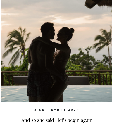
3 SEPTEMBRE 2024
And so she said : let’s begin again