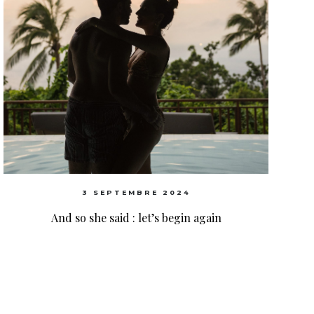
3 SEPTEMBRE 2024
And so she said : let’s begin again