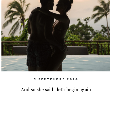
3 SEPTEMBRE 2024
And so she said : let’s begin again