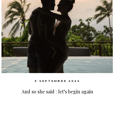
3 SEPTEMBRE 2024
And so she said : let’s begin again