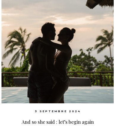
3 SEPTEMBRE 2024
And so she said : let’s begin again