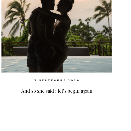
3 SEPTEMBRE 2024
And so she said : let’s begin again