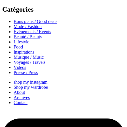
Catégories
Bons plans / Good deals
Mode / Fashion
Événements / Events
Beauté / Beauty
Lifestyle
Food
Inspirations
Musique / Music
Voyages / Travels
Videos
Presse / Press
shop my instagram
Shop my wardrobe
About
Archives
Contact