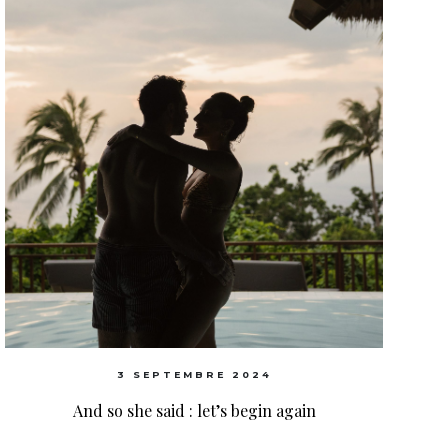
3 SEPTEMBRE 2024
And so she said : let’s begin again