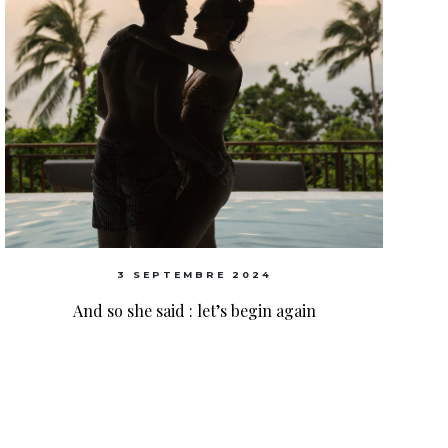
3 SEPTEMBRE 2024
And so she said : let’s begin again