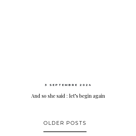
3 SEPTEMBRE 2024
And so she said : let’s begin again
OLDER POSTS