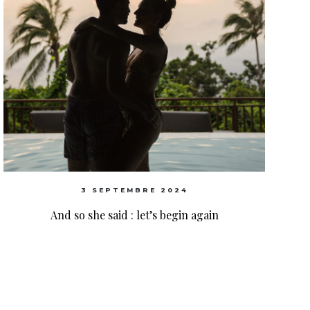
3 SEPTEMBRE 2024
And so she said : let’s begin again