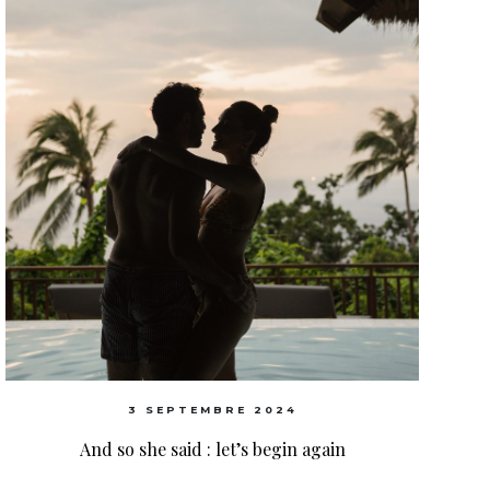
3 SEPTEMBRE 2024
And so she said : let’s begin again