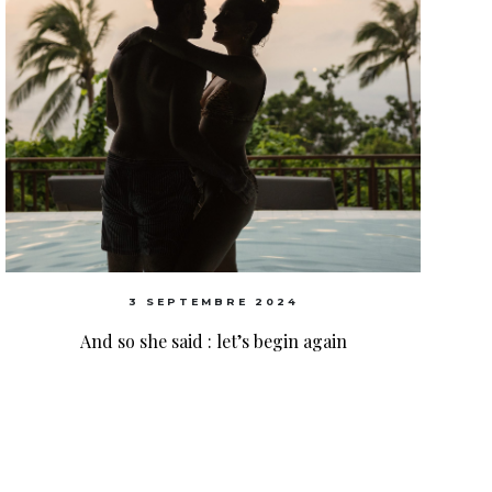
3 SEPTEMBRE 2024
And so she said : let’s begin again