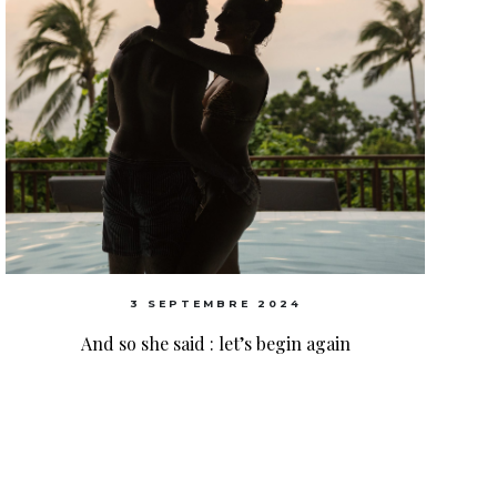
3 SEPTEMBRE 2024
And so she said : let’s begin again