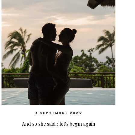
3 SEPTEMBRE 2024
And so she said : let’s begin again