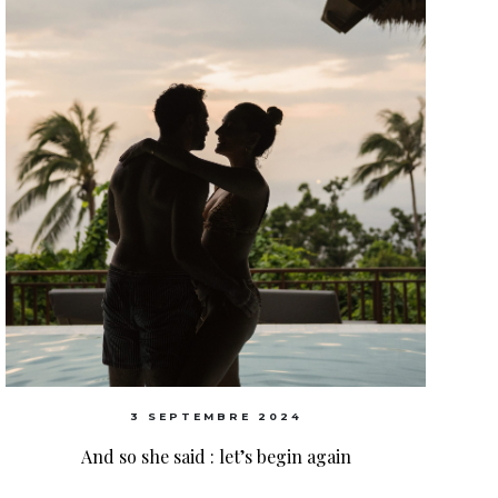
3 SEPTEMBRE 2024
And so she said : let’s begin again