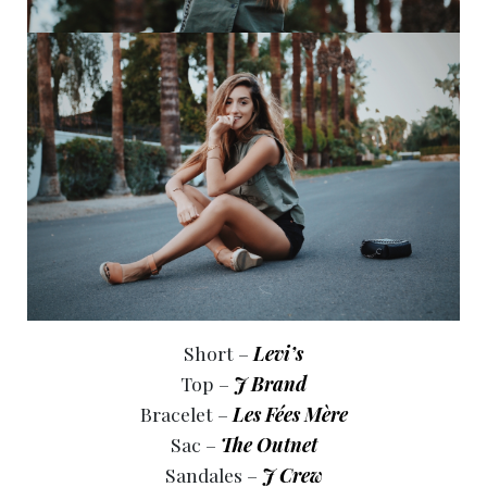
Short –
Levi’s
Top –
J Brand
Bracelet –
Les Fées Mère
Sac –
The Outnet
Sandales –
J Crew