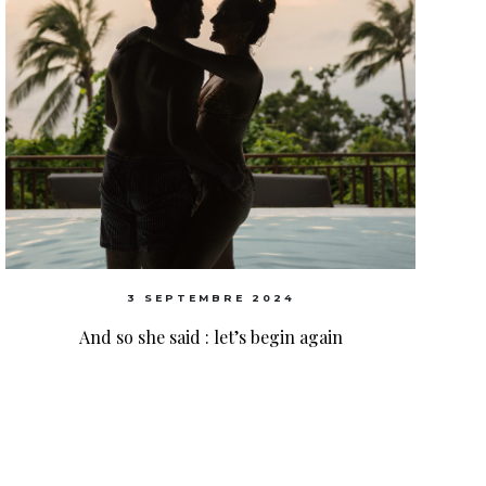
3 SEPTEMBRE 2024
And so she said : let’s begin again