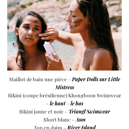
Maillot de bain une pièce –
Paper Dolls sur Little
Mistress
Bikini (coupe brésilienne) Khongboon Swimwear
–
le haut
–
le bas
Bikini jaune et noir –
Triangl Swimwear
Short blanc –
Asos
Top en daim –
River Island