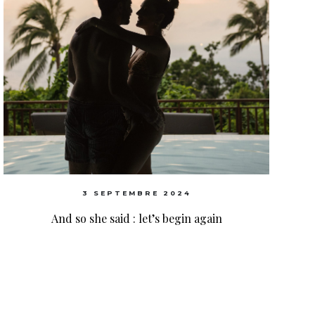
3 SEPTEMBRE 2024
And so she said : let’s begin again