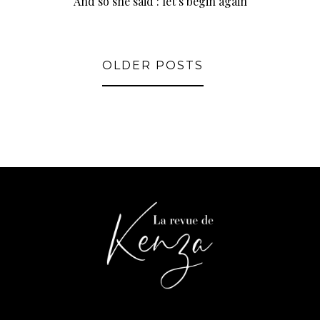
And so she said : let’s begin again
OLDER POSTS