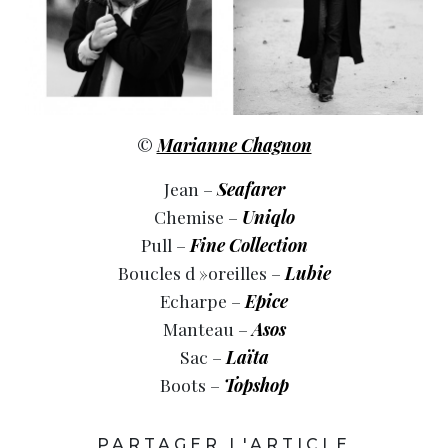
©
Marianne Chagnon
Jean –
Seafarer
Chemise –
Uniqlo
Pull –
Fine Collection
Boucles d »oreilles –
Lubie
Echarpe –
Epice
Manteau –
Asos
Sac –
Laïta
Boots –
Topshop
PARTAGER L'ARTICLE