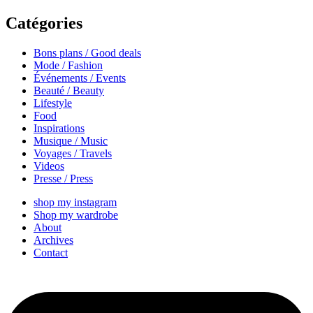
Catégories
Bons plans / Good deals
Mode / Fashion
Événements / Events
Beauté / Beauty
Lifestyle
Food
Inspirations
Musique / Music
Voyages / Travels
Videos
Presse / Press
shop my instagram
Shop my wardrobe
About
Archives
Contact