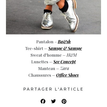
Pantalon –
Ba&sh
Tee-shirt
–
Samsøe & Samsøe
Sweat d’homme
– H&M
Lunettes
–
See Concept
Manteau
– Zara
Chaussures
–
Office Shoes
PARTAGER L'ARTICLE