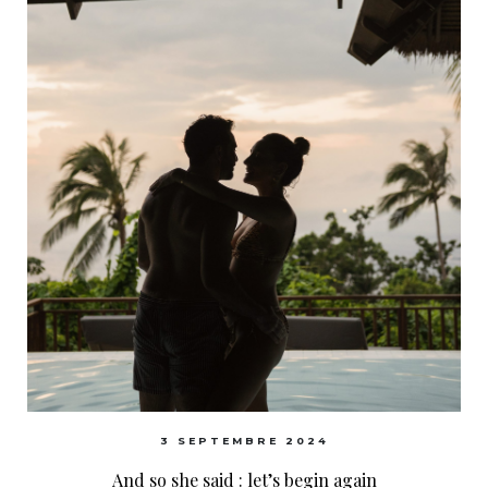
3 SEPTEMBRE 2024
And so she said : let’s begin again