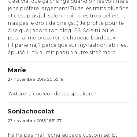
C'est vrai que ça change quand on les voit mais
je te préfère largement! Tu as les traits plus fins
et c'est plus joli selon moi. Tu es trop belle!!! Tu
n'as pas le droit de dire ça. ;) Je profite pour te
dire que j'adore ton blog! PS: Sais-tu où je
pourrai me procurer le chapeau bordeaux
(Hipanema)? parce que sur my-fashionlab il est
épuisé. Il n'y aurait pas un autre site? merci
Marie
27 novembre 2013 20:55:18
J'adore la couleur de tes speakers !
Soniachocolat
27 novembre 2013 16:51:27
Ha ha pas mal l’échafaudage customisé! Et