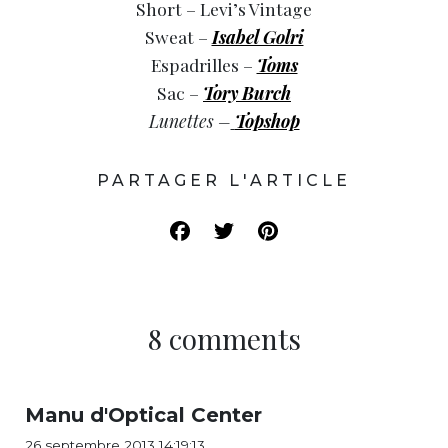
Short – Levi’s Vintage
Sweat –
Isabel Golri
Espadrilles –
Toms
Sac –
Tory Burch
Lunettes –
Topshop
PARTAGER L'ARTICLE
8 comments
Manu d'Optical Center
26 septembre 2013 14:19:13