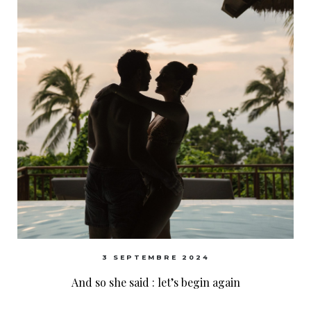
3 SEPTEMBRE 2024
And so she said : let’s begin again