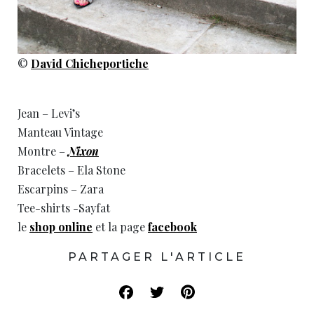
©
David Chicheportiche
Jean – Levi’s
Manteau Vintage
Montre –
Nixon
Bracelets – Ela Stone
Escarpins – Zara
Tee-shirts -Sayfat
le
shop online
et la page
facebook
PARTAGER L'ARTICLE