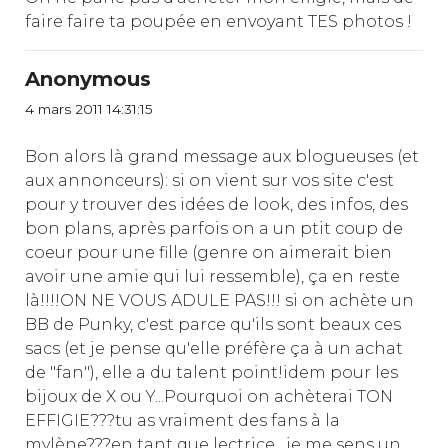
faire faire ta poupée en envoyant TES photos !
Anonymous
4 mars 2011 14:31:15
Bon alors là grand message aux blogueuses (et
aux annonceurs): si on vient sur vos site c'est
pour y trouver des idées de look, des infos, des
bon plans, après parfois on a un ptit coup de
coeur pour une fille (genre on aimerait bien
avoir une amie qui lui ressemble), ça en reste
là!!!!ON NE VOUS ADULE PAS!!! si on achète un
BB de Punky, c'est parce qu'ils sont beaux ces
sacs (et je pense qu'elle préfère ça à un achat
de "fan"), elle a du talent point!idem pour les
bijoux de X ou Y...Pourquoi on achèterai TON
EFFIGIE???tu as vraiment des fans à la
mylène???en tant que lectrice , je me sens un