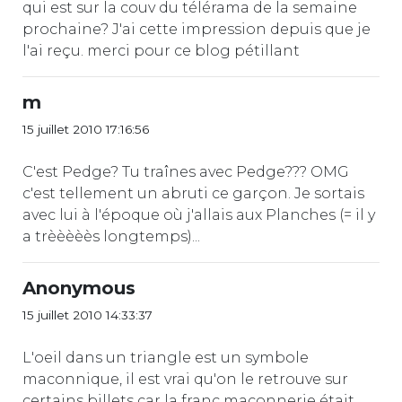
qui est sur la couv du télérama de la semaine
prochaine? J'ai cette impression depuis que je
l'ai reçu. merci pour ce blog pétillant
m
15 juillet 2010 17:16:56
C'est Pedge? Tu traînes avec Pedge??? OMG
c'est tellement un abruti ce garçon. Je sortais
avec lui à l'époque où j'allais aux Planches (= il y
a trèèèèès longtemps)...
Anonymous
15 juillet 2010 14:33:37
L'oeil dans un triangle est un symbole
maconnique, il est vrai qu'on le retrouve sur
certains billets car la franc maconnerie était