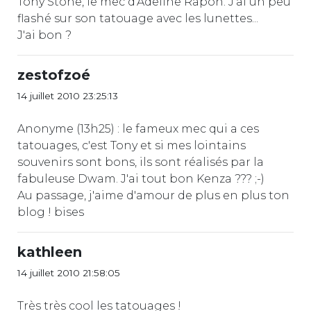
Tony Stone, le mec d'Adeline Rapon. J'ai un peu
flashé sur son tatouage avec les lunettes...
J'ai bon ?
zestofzoé
14 juillet 2010 23:25:13
Anonyme (13h25) : le fameux mec qui a ces
tatouages, c'est Tony et si mes lointains
souvenirs sont bons, ils sont réalisés par la
fabuleuse Dwam. J'ai tout bon Kenza ??? ;-)
Au passage, j'aime d'amour de plus en plus ton
blog ! bises
kathleen
14 juillet 2010 21:58:05
Très très cool les tatouages !