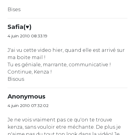
Bises
Safia(♥)
4 juin 2010 08:33:19
J'ai vu cette video hier, quand elle est arrivé sur
ma boite mail !
Tu es géniale, marrante, communicative !
Continue, Kenza !
Bisous
Anonymous
4 juin 2010 07:32:02
Je ne vois vraiment pas ce qu'on te trouve
kenza, sans vouloir etre méchante. De plus je
n'aime pas du tout ton look dans la vidéo! Je