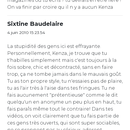
magazines où tu ecris ? tu devrais en être fière !
On va finir par croire qu il n y a aucun Kenza
Sixtine Baudelaire
4 juin 2010 15:23:54
La stupidité des gens ici est effrayante.
Personnellement, Kenza, je trouve que tu
t'habilles simplement mais c'est toujours à la
fois sobre, chic et décontracté, sans en faire
trop, ça ne tombe jamais dans le mauvais goût.
Tu as ton propre style, tu n'essaies pas de plaire,
tu as l'air très à l'aise dans tes fringues. Tu ne
fais aucunement "prétentieuse" comme le dit
quelqu'un en anonyme un peu plus en haut, tu
fais paraîs même tout le contraire! Dans tes
vidéos, on voit clairement que tu fais partie de
ces gens très ouverts, qui sont super sociables,
ne se prennent pas au sérieux, adorent