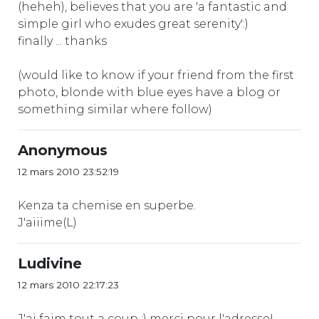
(heheh), believes that you are 'a fantastic and
simple girl who exudes great serenity':)
finally ... thanks
(would like to know if your friend from the first
photo, blonde with blue eyes have a blog or
something similar where follow)
Anonymous
12 mars 2010 23:52:19
Kenza ta chemise en superbe.
J'aiiime(L)
Ludivine
12 mars 2010 22:17:23
J'ai faim tout a coup :) merci pour l'adresse!