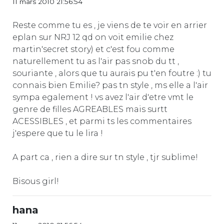
11 mars 2010 21:56:54
Reste comme tu es , je viens de te voir en arrier
eplan sur NRJ 12 qd on voit emilie chez
martin'secret story) et c'est fou comme
naturellement tu as l'air pas snob du tt ,
souriante , alors que tu aurais pu t'en foutre :) tu
connais bien Emilie? pas tn style , ms elle a l'air
sympa egalement ! vs avez l'air d'etre vmt le
genre de filles AGREABLES mais surtt
ACESSIBLES , et parmi ts les commentaires
j'espere que tu le lira !
A part ca , rien a dire sur tn style , tjr sublime!
Bisous girl!
hana