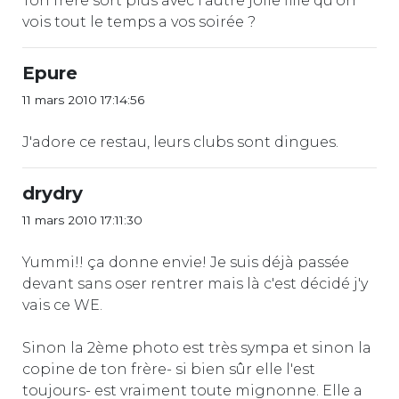
Ton frêre sort plus avec l'autre jolie fille qu'on
vois tout le temps a vos soirée ?
Epure
11 mars 2010 17:14:56
J'adore ce restau, leurs clubs sont dingues.
drydry
11 mars 2010 17:11:30
Yummi!! ça donne envie! Je suis déjà passée
devant sans oser rentrer mais là c'est décidé j'y
vais ce WE.
Sinon la 2ème photo est très sympa et sinon la
copine de ton frère- si bien sûr elle l'est
toujours- est vraiment toute mignonne. Elle a