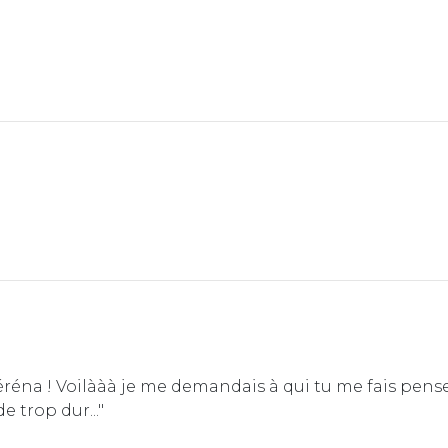
 Séréna ! Voilààà je me demandais à qui tu me fais pen
e trop dur..."