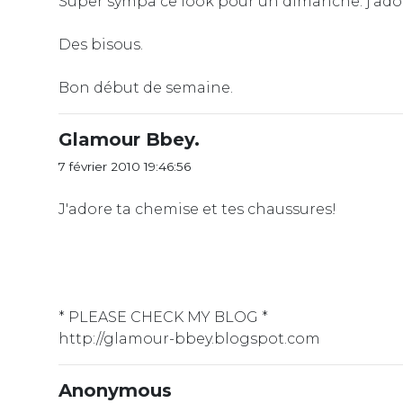
Super sympa ce look pour un dimanche. j'adore
Des bisous.
Bon début de semaine.
Glamour Bbey.
7 février 2010 19:46:56
J'adore ta chemise et tes chaussures!
* PLEASE CHECK MY BLOG *
http://glamour-bbey.blogspot.com
Anonymous