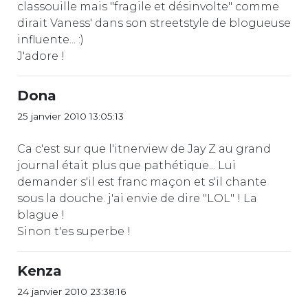
classouille mais "fragile et désinvolte" comme
dirait Vaness' dans son streetstyle de blogueuse
influente... :)
J'adore !
Dona
25 janvier 2010 13:05:13
Ca c'est sur que l'itnerview de Jay Z au grand
journal était plus que pathétique... Lui
demander s'il est franc maçon et s'il chante
sous la douche. j'ai envie de dire "LOL" ! La
blague !
Sinon t'es superbe !
Kenza
24 janvier 2010 23:38:16