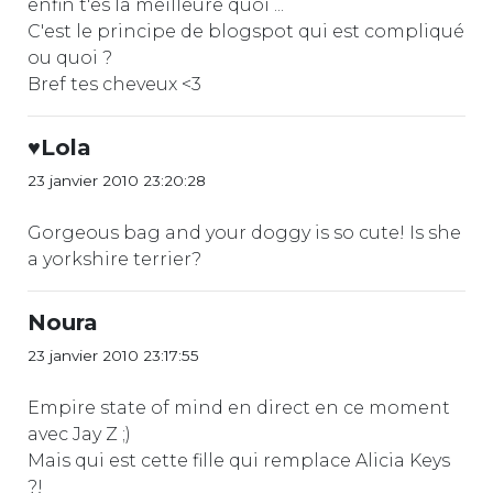
enfin t'es la meilleure quoi ...
C'est le principe de blogspot qui est compliqué
ou quoi ?
Bref tes cheveux <3
♥Lola
23 janvier 2010 23:20:28
Gorgeous bag and your doggy is so cute! Is she
a yorkshire terrier?
Noura
23 janvier 2010 23:17:55
Empire state of mind en direct en ce moment
avec Jay Z ;)
Mais qui est cette fille qui remplace Alicia Keys
?!