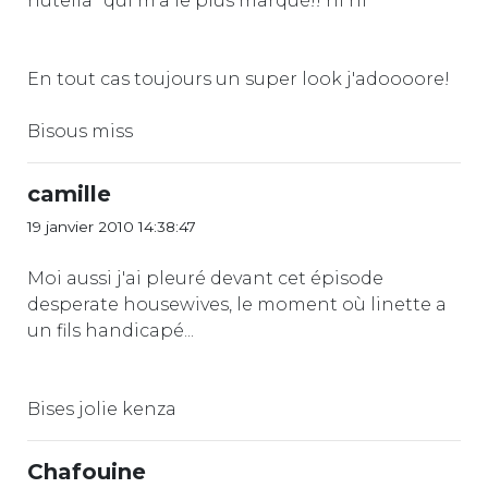
nutella" qui m'a le plus marqué!! hi hi
En tout cas toujours un super look j'adoooore!
Bisous miss
camille
19 janvier 2010 14:38:47
Moi aussi j'ai pleuré devant cet épisode
desperate housewives, le moment où linette a
un fils handicapé...
Bises jolie kenza
Chafouine