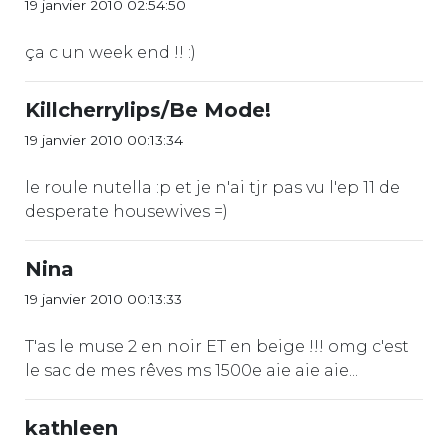
19 janvier 2010 02:54:50
ça c un week end !! :)
Killcherrylips/Be Mode!
19 janvier 2010 00:13:34
le roule nutella :p et je n'ai tjr pas vu l'ep 11 de
desperate housewives =)
Nina
19 janvier 2010 00:13:33
T'as le muse 2 en noir ET en beige !!! omg c'est
le sac de mes rêves ms 1500e aie aie aie...
kathleen