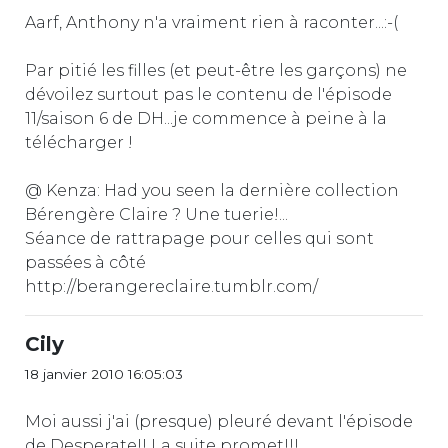
Aarf, Anthony n'a vraiment rien à raconter...:-(
Par pitié les filles (et peut-être les garçons) ne
dévoilez surtout pas le contenu de l'épisode
11/saison 6 de DH...je commence à peine à la
télécharger !
@ Kenza: Had you seen la dernière collection
Bérengère Claire ? Une tuerie!...
Séance de rattrapage pour celles qui sont
passées à côté
http://berangereclaire.tumblr.com/
Cily
18 janvier 2010 16:05:03
Moi aussi j'ai (presque) pleuré devant l'épisode
de Desperate!! La suite promet!!!