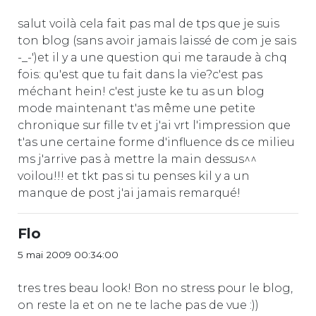
salut voilà cela fait pas mal de tps que je suis
ton blog (sans avoir jamais laissé de com je sais
-_-')et il y a une question qui me taraude à chq
fois: qu'est que tu fait dans la vie?c'est pas
méchant hein! c'est juste ke tu as un blog
mode maintenant t'as même une petite
chronique sur fille tv et j'ai vrt l'impression que
t'as une certaine forme d'influence ds ce milieu
ms j'arrive pas à mettre la main dessus^^
voilou!!! et tkt pas si tu penses kil y a un
manque de post j'ai jamais remarqué!
Flo
5 mai 2009 00:34:00
tres tres beau look! Bon no stress pour le blog,
on reste la et on ne te lache pas de vue :))