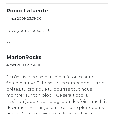
Rocío Lafuente
4 mai 2009 23:39:00
Love your trousers!!!!
xx
MarionRocks
4 mai 2009 22:56:00
Je n'avais pas osé participer à ton casting
finalement ^^ Et lorsque les campagnes seront
prêtes, tu crois que tu pourras tout nous
montrer sur ton blog ? Ce serait cool !!
Et sinon j'adore ton blog, bon dès fois il me fait
déprimer ^^ mais je l'aime encore plus depuis
que je t'ai vue en vidéo sur filles tv ! T'es trop