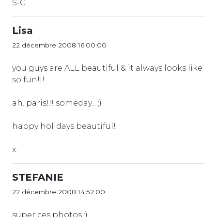
S-C
Lisa
22 décembre 2008 16:00:00
you guys are ALL beautiful & it always looks like
so fun!!!
ah. paris!!! someday... ;)
happy holidays beautiful!
x.
STEFANIE
22 décembre 2008 14:52:00
super ces photos :)