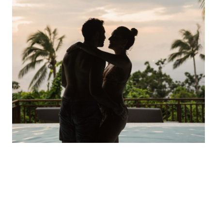
3 SEPTEMBRE 2024
And so she said : let’s begin again