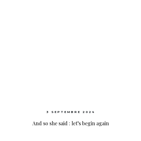
3 SEPTEMBRE 2024
And so she said : let’s begin again