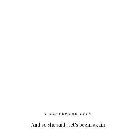
3 SEPTEMBRE 2024
And so she said : let’s begin again