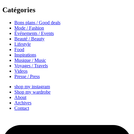
Catégories
Bons plans / Good deals
Mode / Fashion
Événements / Events
Beauté / Beauty
Lifestyle
Food
Inspirations
Musique / Music
Voyages / Travels
Videos
Presse / Press
shop my instagram
Shop my wardrobe
About
Archives
Contact