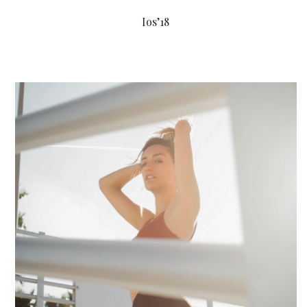
Ios’18