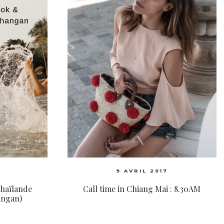
9 AVRIL 2017
Thaïlande
Call time in Chiang Mai : 8.30AM
angan)