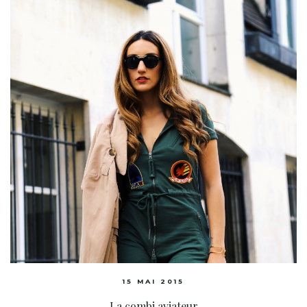
15 MAI 2015
La combi aviateur